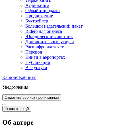
Тираж книги
Аудиокнига
Офлайн-продажи
Продвижение
Буктрейлер
Большой издательский пакет
Rideró для бизнеса
Юридический советник
Дополнительные услуги
Расшифровка текста
Перевод
Книги в аэропортах
Публикация
Все услуги
Кабинет
Кабинет
Уведомления
Отметить все как прочитанные
Показать ещё
Об авторе