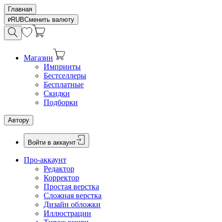
Главная
RUB
Сменить валюту
Магазин
Импринты
Бестселлеры
Бесплатные
Скидки
Подборки
Автору
Войти в аккаунт
Про-аккаунт
Редактор
Корректор
Простая верстка
Сложная верстка
Дизайн обложки
Иллюстрации