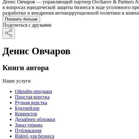
Денис Овчаров — управляющий партнер Ovcharov & Partners At
в вопросах юридической защиты бизнеса в ходе уголовного пр
разработки и внедрения антикоррупционной политики в компа
Показать больше
Поделиться с друзьями
Денис Овчаров
Книги автора
Наши услуги
Офлайн-продажи
Простая верстка
Ручная верстка
Буктрейлер
Корректор
Дизайнер обложки
Заказ тиража
Публикация
Rideró для бизнеса