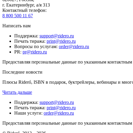
г. Екатеринбург, а/я 313
Контактный телефон
:
8 800 500 11 67
Написать нам
Поддержка
:
support@ridero.ru
Печать тиража
:
print@ridero.ru
Вопросы по услугам
:
order@ridero.ru
PR
:
pr@ridero.ru
Предоставляя персональные данные по указанным контактным д
Последние новости
Плюсы Rideró, ISBN в подарок, буктрейлеры, вебинары и мног
Читать дальше
Поддержка
:
support@ridero.ru
Печать тиража
:
print@ridero.ru
Наши услуги
:
order@ridero.ru
Предоставляя персональные данные по указанным контактным д