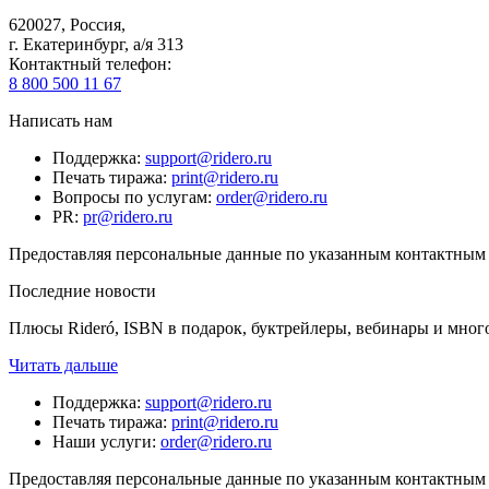
620027
,
Россия
,
г. Екатеринбург, а/я 313
Контактный телефон
:
8 800 500 11 67
Написать нам
Поддержка
:
support@ridero.ru
Печать тиража
:
print@ridero.ru
Вопросы по услугам
:
order@ridero.ru
PR
:
pr@ridero.ru
Предоставляя персональные данные по указанным контактным д
Последние новости
Плюсы Rideró, ISBN в подарок, буктрейлеры, вебинары и мног
Читать дальше
Поддержка
:
support@ridero.ru
Печать тиража
:
print@ridero.ru
Наши услуги
:
order@ridero.ru
Предоставляя персональные данные по указанным контактным д