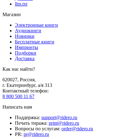
llm.txt
Магазин
Электронные книги
Аудиокниги
Новинки
Бесплатные книги
Импринты
Подборки
Доставка
Как нас найти?
620027
,
Россия
,
г. Екатеринбург, а/я 313
Контактный телефон
:
8 800 500 11 67
Написать нам
Поддержка
:
support@ridero.ru
Печать тиража
:
print@ridero.ru
Вопросы по услугам
:
order@ridero.ru
PR
:
pr@ridero.ru