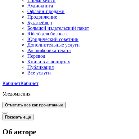
Тираж книги
Аудиокнига
Офлайн-продажи
Продвижение
Буктрейлер
Большой издательский пакет
Rideró для бизнеса
Юридический советник
Дополнительные услуги
Расшифровка текста
Перевод
Книги в аэропортах
Публикация
Все услуги
Кабинет
Кабинет
Уведомления
Отметить все как прочитанные
Показать ещё
Об авторе