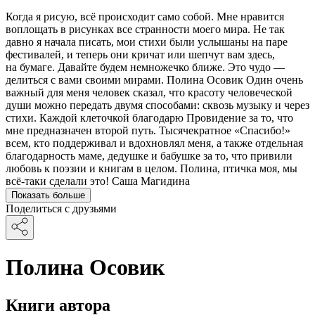
Когда я рисую, всё происходит само собой. Мне нравится
воплощать в рисунках все странности моего мира. Не так
давно я начала писать, мои стихи были услышаны на паре
фестивалей, и теперь они кричат или шепчут вам здесь,
на бумаге. Давайте будем немножечко ближе. Это чудо —
делиться с вами своими мирами. Полина Осовик Один очень
важный для меня человек сказал, что красоту человеческой
души можно передать двумя способами: сквозь музыку и через
стихи. Каждой клеточкой благодарю Провидение за то, что
мне предназначен второй путь. Тысячекратное «Спасибо!»
всем, кто поддерживал и вдохновлял меня, а также отдельная
благодарность маме, дедушке и бабушке за то, что привили
любовь к поэзии и книгам в целом. Полина, птичка моя, мы
всё-таки сделали это! Саша Магидина
Показать больше
Поделиться с друзьями
Полина Осовик
Книги автора