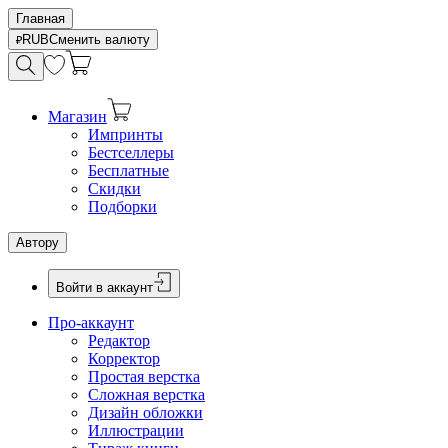
Главная
RUB
Сменить валюту
Магазин
Импринты
Бестселлеры
Бесплатные
Скидки
Подборки
Автору
Войти в аккаунт
Про-аккаунт
Редактор
Корректор
Простая верстка
Сложная верстка
Дизайн обложки
Иллюстрации