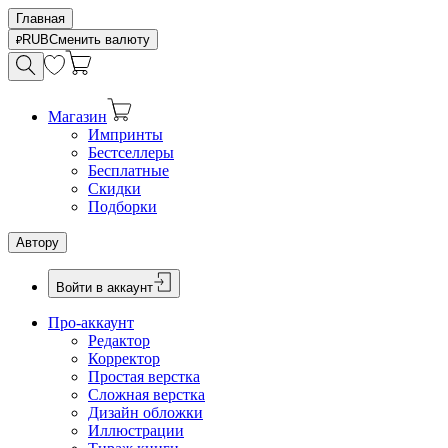
Главная
RUB
Сменить валюту
Магазин
Импринты
Бестселлеры
Бесплатные
Скидки
Подборки
Автору
Войти в аккаунт
Про-аккаунт
Редактор
Корректор
Простая верстка
Сложная верстка
Дизайн обложки
Иллюстрации