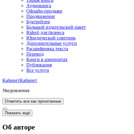
Тираж книги
Аудиокнига
Офлайн-продажи
Продвижение
Буктрейлер
Большой издательский пакет
Rideró для бизнеса
Юридический советник
Дополнительные услуги
Расшифровка текста
Перевод
Книги в аэропортах
Публикация
Все услуги
Кабинет
Кабинет
Уведомления
Отметить все как прочитанные
Показать ещё
Об авторе