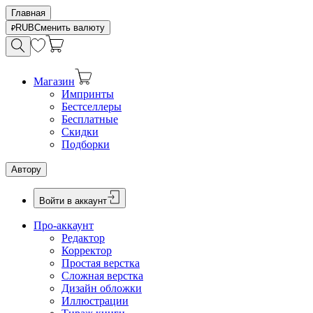
Главная
RUB
Сменить валюту
Магазин
Импринты
Бестселлеры
Бесплатные
Скидки
Подборки
Автору
Войти в аккаунт
Про-аккаунт
Редактор
Корректор
Простая верстка
Сложная верстка
Дизайн обложки
Иллюстрации