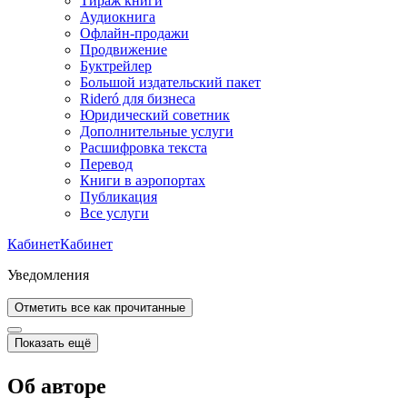
Тираж книги
Аудиокнига
Офлайн-продажи
Продвижение
Буктрейлер
Большой издательский пакет
Rideró для бизнеса
Юридический советник
Дополнительные услуги
Расшифровка текста
Перевод
Книги в аэропортах
Публикация
Все услуги
Кабинет
Кабинет
Уведомления
Отметить все как прочитанные
Показать ещё
Об авторе