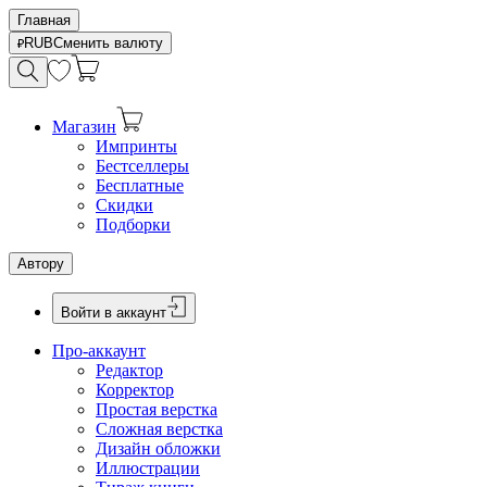
Главная
RUB
Сменить валюту
Магазин
Импринты
Бестселлеры
Бесплатные
Скидки
Подборки
Автору
Войти в аккаунт
Про-аккаунт
Редактор
Корректор
Простая верстка
Сложная верстка
Дизайн обложки
Иллюстрации