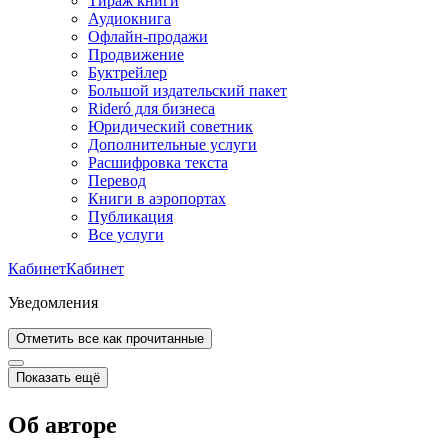
Тираж книги
Аудиокнига
Офлайн-продажи
Продвижение
Буктрейлер
Большой издательский пакет
Rideró для бизнеса
Юридический советник
Дополнительные услуги
Расшифровка текста
Перевод
Книги в аэропортах
Публикация
Все услуги
Кабинет
Кабинет
Уведомления
Отметить все как прочитанные
Показать ещё
Об авторе