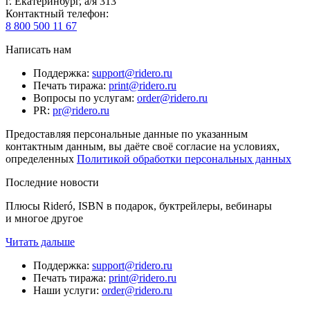
г. Екатеринбург, а/я 313
Контактный телефон
:
8 800 500 11 67
Написать нам
Поддержка
:
support@ridero.ru
Печать тиража
:
print@ridero.ru
Вопросы по услугам
:
order@ridero.ru
PR
:
pr@ridero.ru
Предоставляя персональные данные по указанным
контактным данным, вы даёте своё согласие на условиях,
определенных
Политикой обработки персональных данных
Последние новости
Плюсы Rideró, ISBN в подарок, буктрейлеры, вебинары
и многое другое
Читать дальше
Поддержка
:
support@ridero.ru
Печать тиража
:
print@ridero.ru
Наши услуги
:
order@ridero.ru