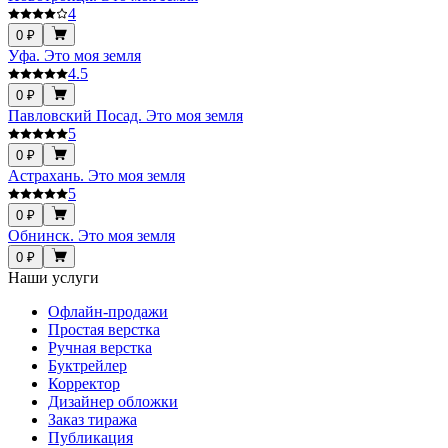
4
0 ₽
Уфа. Это моя земля
4.5
0 ₽
Павловский Посад. Это моя земля
5
0 ₽
Астрахань. Это моя земля
5
0 ₽
Обнинск. Это моя земля
0 ₽
Наши услуги
Офлайн-продажи
Простая верстка
Ручная верстка
Буктрейлер
Корректор
Дизайнер обложки
Заказ тиража
Публикация