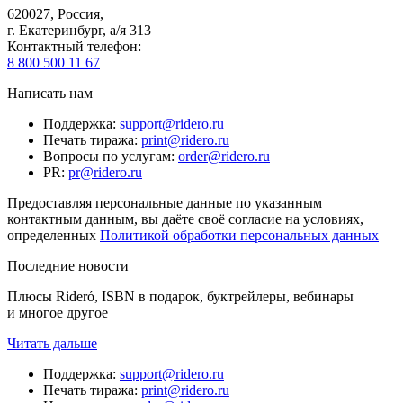
620027
,
Россия
,
г. Екатеринбург, а/я 313
Контактный телефон
:
8 800 500 11 67
Написать нам
Поддержка
:
support@ridero.ru
Печать тиража
:
print@ridero.ru
Вопросы по услугам
:
order@ridero.ru
PR
:
pr@ridero.ru
Предоставляя персональные данные по указанным
контактным данным, вы даёте своё согласие на условиях,
определенных
Политикой обработки персональных данных
Последние новости
Плюсы Rideró, ISBN в подарок, буктрейлеры, вебинары
и многое другое
Читать дальше
Поддержка
:
support@ridero.ru
Печать тиража
:
print@ridero.ru