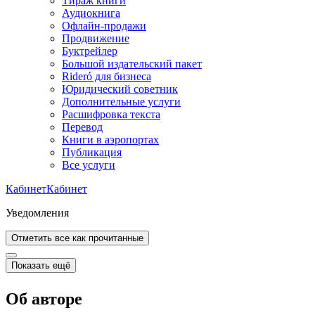
Тираж книги
Аудиокнига
Офлайн-продажи
Продвижение
Буктрейлер
Большой издательский пакет
Rideró для бизнеса
Юридический советник
Дополнительные услуги
Расшифровка текста
Перевод
Книги в аэропортах
Публикация
Все услуги
Кабинет
Кабинет
Уведомления
Отметить все как прочитанные
Показать ещё
Об авторе