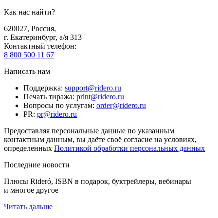
Как нас найти?
620027
,
Россия
,
г. Екатеринбург, а/я 313
Контактный телефон
:
8 800 500 11 67
Написать нам
Поддержка
:
support@ridero.ru
Печать тиража
:
print@ridero.ru
Вопросы по услугам
:
order@ridero.ru
PR
:
pr@ridero.ru
Предоставляя персональные данные по указанным
контактным данным, вы даёте своё согласие на условиях,
определенных
Политикой обработки персональных данных
Последние новости
Плюсы Rideró, ISBN в подарок, буктрейлеры, вебинары
и многое другое
Читать дальше