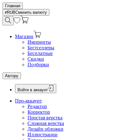
Главная
RUB
Сменить валюту
Магазин
Импринты
Бестселлеры
Бесплатные
Скидки
Подборки
Автору
Войти в аккаунт
Про-аккаунт
Редактор
Корректор
Простая верстка
Сложная верстка
Дизайн обложки
Иллюстрации