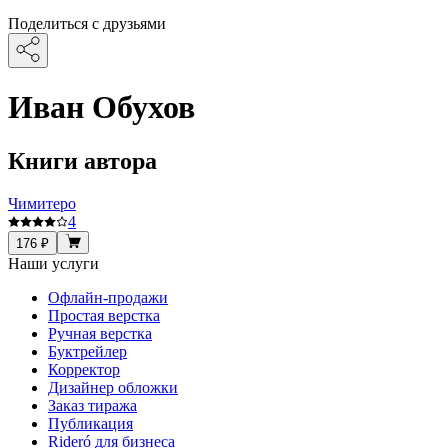
Поделиться с друзьями
Иван Обухов
Книги автора
Чимитеро
4
176 ₽
Наши услуги
Офлайн-продажи
Простая верстка
Ручная верстка
Буктрейлер
Корректор
Дизайнер обложки
Заказ тиража
Публикация
Rideró для бизнеса