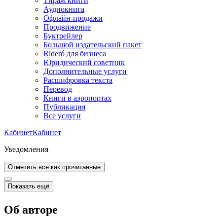
Тираж книги
Аудиокнига
Офлайн-продажи
Продвижение
Буктрейлер
Большой издательский пакет
Rideró для бизнеса
Юридический советник
Дополнительные услуги
Расшифровка текста
Перевод
Книги в аэропортах
Публикация
Все услуги
Кабинет
Кабинет
Уведомления
Отметить все как прочитанные
Показать ещё
Об авторе