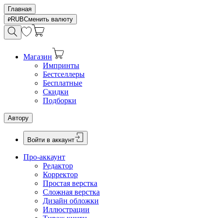
Главная
RUB
Сменить валюту
Магазин
Импринты
Бестселлеры
Бесплатные
Скидки
Подборки
Автору
Войти в аккаунт
Про-аккаунт
Редактор
Корректор
Простая верстка
Сложная верстка
Дизайн обложки
Иллюстрации