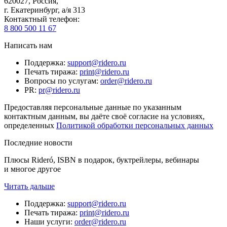
620027
,
Россия
,
г. Екатеринбург, а/я 313
Контактный телефон
:
8 800 500 11 67
Написать нам
Поддержка
:
support@ridero.ru
Печать тиража
:
print@ridero.ru
Вопросы по услугам
:
order@ridero.ru
PR
:
pr@ridero.ru
Предоставляя персональные данные по указанным
контактным данным, вы даёте своё согласие на условиях,
определенных
Политикой обработки персональных данных
Последние новости
Плюсы Rideró, ISBN в подарок, буктрейлеры, вебинары
и многое другое
Читать дальше
Поддержка
:
support@ridero.ru
Печать тиража
:
print@ridero.ru
Наши услуги
:
order@ridero.ru