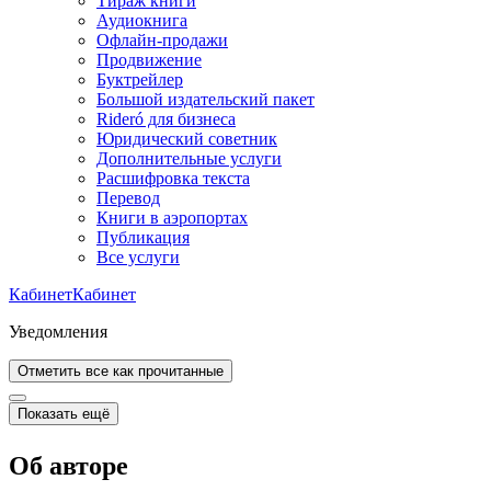
Тираж книги
Аудиокнига
Офлайн-продажи
Продвижение
Буктрейлер
Большой издательский пакет
Rideró для бизнеса
Юридический советник
Дополнительные услуги
Расшифровка текста
Перевод
Книги в аэропортах
Публикация
Все услуги
Кабинет
Кабинет
Уведомления
Отметить все как прочитанные
Показать ещё
Об авторе