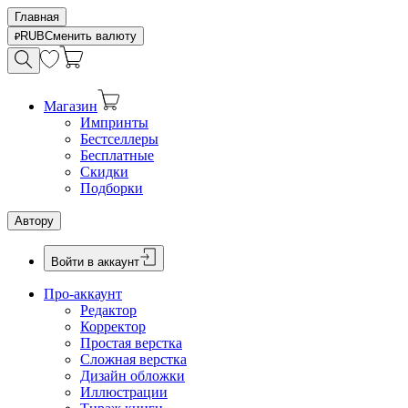
Главная
RUB
Сменить валюту
Магазин
Импринты
Бестселлеры
Бесплатные
Скидки
Подборки
Автору
Войти в аккаунт
Про-аккаунт
Редактор
Корректор
Простая верстка
Сложная верстка
Дизайн обложки
Иллюстрации