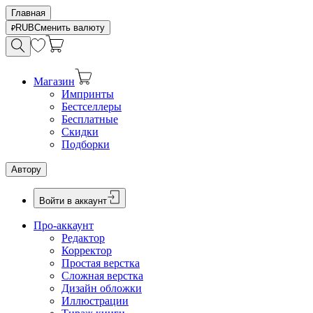
Главная
RUB
Сменить валюту
Магазин
Импринты
Бестселлеры
Бесплатные
Скидки
Подборки
Автору
Войти в аккаунт
Про-аккаунт
Редактор
Корректор
Простая верстка
Сложная верстка
Дизайн обложки
Иллюстрации