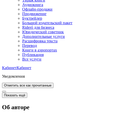
Тираж книги
Аудиокнига
Офлайн-продажи
Продвижение
Буктрейлер
Большой издательский пакет
Rideró для бизнеса
Юридический советник
Дополнительные услуги
Расшифровка текста
Перевод
Книги в аэропортах
Публикация
Все услуги
Кабинет
Кабинет
Уведомления
Отметить все как прочитанные
Показать ещё
Об авторе