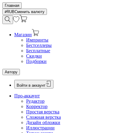
Главная
RUB
Сменить валюту
Магазин
Импринты
Бестселлеры
Бесплатные
Скидки
Подборки
Автору
Войти в аккаунт
Про-аккаунт
Редактор
Корректор
Простая верстка
Сложная верстка
Дизайн обложки
Иллюстрации