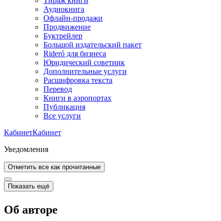
Тираж книги
Аудиокнига
Офлайн-продажи
Продвижение
Буктрейлер
Большой издательский пакет
Rideró для бизнеса
Юридический советник
Дополнительные услуги
Расшифровка текста
Перевод
Книги в аэропортах
Публикация
Все услуги
Кабинет
Кабинет
Уведомления
Отметить все как прочитанные
Показать ещё
Об авторе