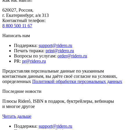
Как нас найти?
620027
,
Россия
,
г. Екатеринбург, а/я 313
Контактный телефон
:
8 800 500 11 67
Написать нам
Поддержка
:
support@ridero.ru
Печать тиража
:
print@ridero.ru
Вопросы по услугам
:
order@ridero.ru
PR
:
pr@ridero.ru
Предоставляя персональные данные по указанным
контактным данным, вы даёте своё согласие на условиях,
определенных
Политикой обработки персональных данных
Последние новости
Плюсы Rideró, ISBN в подарок, буктрейлеры, вебинары
и многое другое
Читать дальше
Поддержка
:
support@ridero.ru