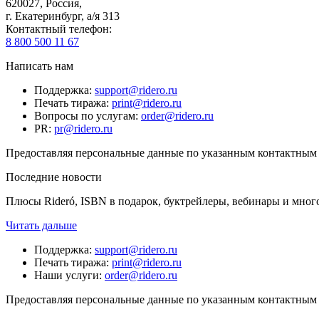
620027
,
Россия
,
г. Екатеринбург, а/я 313
Контактный телефон
:
8 800 500 11 67
Написать нам
Поддержка
:
support@ridero.ru
Печать тиража
:
print@ridero.ru
Вопросы по услугам
:
order@ridero.ru
PR
:
pr@ridero.ru
Предоставляя персональные данные по указанным контактным д
Последние новости
Плюсы Rideró, ISBN в подарок, буктрейлеры, вебинары и мног
Читать дальше
Поддержка
:
support@ridero.ru
Печать тиража
:
print@ridero.ru
Наши услуги
:
order@ridero.ru
Предоставляя персональные данные по указанным контактным д