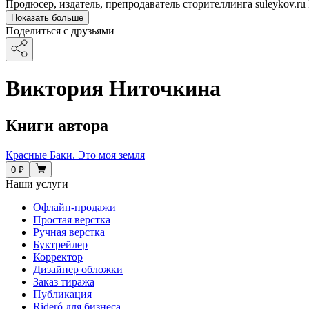
Продюсер, издатель, препродаватель сторителлинга suleykov.ru
Показать больше
Поделиться с друзьями
Виктория Ниточкина
Книги автора
Красные Баки. Это моя земля
0 ₽
Наши услуги
Офлайн-продажи
Простая верстка
Ручная верстка
Буктрейлер
Корректор
Дизайнер обложки
Заказ тиража
Публикация
Rideró для бизнеса