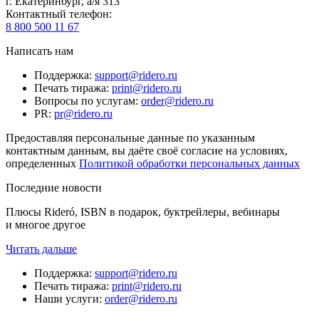
г. Екатеринбург, а/я 313
Контактный телефон
:
8 800 500 11 67
Написать нам
Поддержка
:
support@ridero.ru
Печать тиража
:
print@ridero.ru
Вопросы по услугам
:
order@ridero.ru
PR
:
pr@ridero.ru
Предоставляя персональные данные по указанным
контактным данным, вы даёте своё согласие на условиях,
определенных
Политикой обработки персональных данных
Последние новости
Плюсы Rideró, ISBN в подарок, буктрейлеры, вебинары
и многое другое
Читать дальше
Поддержка
:
support@ridero.ru
Печать тиража
:
print@ridero.ru
Наши услуги
:
order@ridero.ru