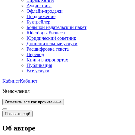
Тираж книги
Аудиокнига
Офлайн-продажи
Продвижение
Буктрейлер
Большой издательский пакет
Rideró для бизнеса
Юридический советник
Дополнительные услуги
Расшифровка текста
Перевод
Книги в аэропортах
Публикация
Все услуги
Кабинет
Кабинет
Уведомления
Отметить все как прочитанные
Показать ещё
Об авторе