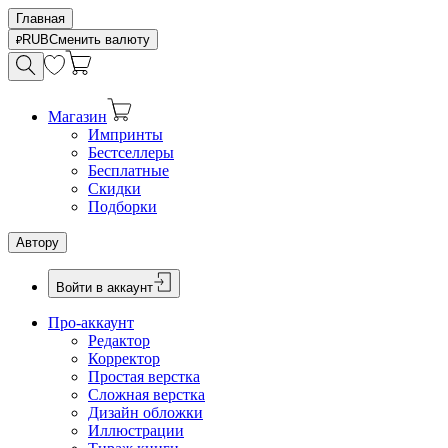
Главная
RUB
Сменить валюту
Магазин
Импринты
Бестселлеры
Бесплатные
Скидки
Подборки
Автору
Войти в аккаунт
Про-аккаунт
Редактор
Корректор
Простая верстка
Сложная верстка
Дизайн обложки
Иллюстрации