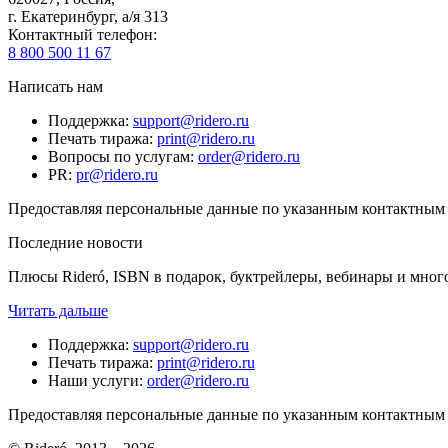
г. Екатеринбург, а/я 313
Контактный телефон
:
8 800 500 11 67
Написать нам
Поддержка
:
support@ridero.ru
Печать тиража
:
print@ridero.ru
Вопросы по услугам
:
order@ridero.ru
PR
:
pr@ridero.ru
Предоставляя персональные данные по указанным контактным д
Последние новости
Плюсы Rideró, ISBN в подарок, буктрейлеры, вебинары и мног
Читать дальше
Поддержка
:
support@ridero.ru
Печать тиража
:
print@ridero.ru
Наши услуги
:
order@ridero.ru
Предоставляя персональные данные по указанным контактным д