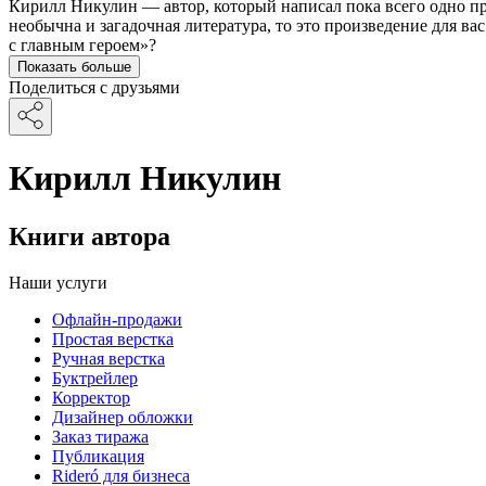
Кирилл Никулин — автор, который написал пока всего одно про
необычна и загадочная литература, то это произведение для в
с главным героем»?
Показать больше
Поделиться с друзьями
Кирилл Никулин
Книги автора
Наши услуги
Офлайн-продажи
Простая верстка
Ручная верстка
Буктрейлер
Корректор
Дизайнер обложки
Заказ тиража
Публикация
Rideró для бизнеса