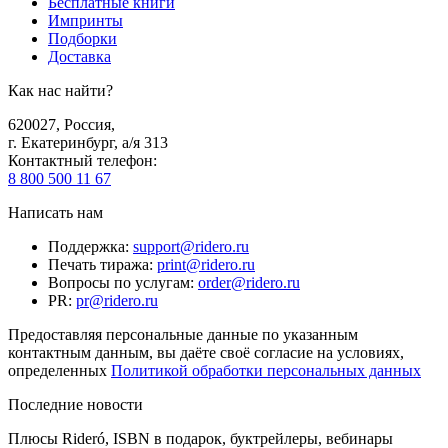
Бесплатные книги
Импринты
Подборки
Доставка
Как нас найти?
620027
,
Россия
,
г. Екатеринбург, а/я 313
Контактный телефон
:
8 800 500 11 67
Написать нам
Поддержка
:
support@ridero.ru
Печать тиража
:
print@ridero.ru
Вопросы по услугам
:
order@ridero.ru
PR
:
pr@ridero.ru
Предоставляя персональные данные по указанным
контактным данным, вы даёте своё согласие на условиях,
определенных
Политикой обработки персональных данных
Последние новости
Плюсы Rideró, ISBN в подарок, буктрейлеры, вебинары