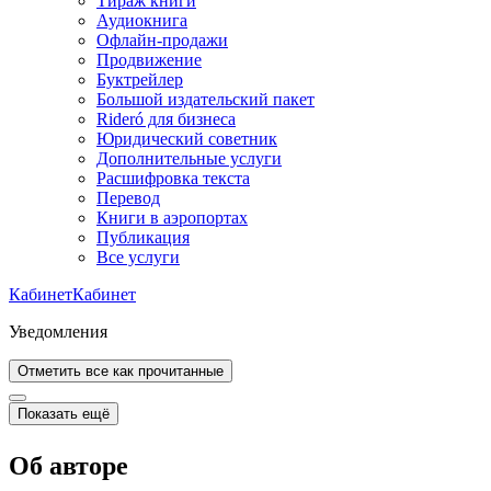
Тираж книги
Аудиокнига
Офлайн-продажи
Продвижение
Буктрейлер
Большой издательский пакет
Rideró для бизнеса
Юридический советник
Дополнительные услуги
Расшифровка текста
Перевод
Книги в аэропортах
Публикация
Все услуги
Кабинет
Кабинет
Уведомления
Отметить все как прочитанные
Показать ещё
Об авторе