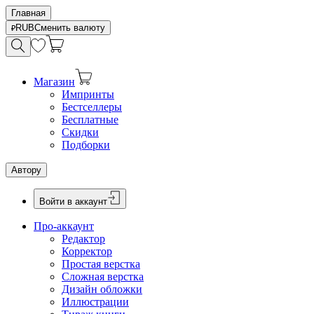
Главная
RUB
Сменить валюту
Магазин
Импринты
Бестселлеры
Бесплатные
Скидки
Подборки
Автору
Войти в аккаунт
Про-аккаунт
Редактор
Корректор
Простая верстка
Сложная верстка
Дизайн обложки
Иллюстрации