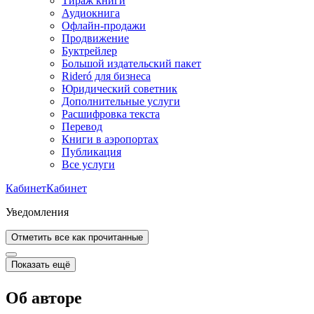
Тираж книги
Аудиокнига
Офлайн-продажи
Продвижение
Буктрейлер
Большой издательский пакет
Rideró для бизнеса
Юридический советник
Дополнительные услуги
Расшифровка текста
Перевод
Книги в аэропортах
Публикация
Все услуги
Кабинет
Кабинет
Уведомления
Отметить все как прочитанные
Показать ещё
Об авторе