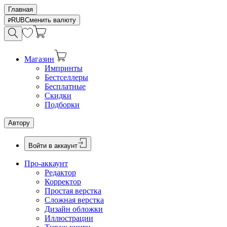
Главная
RUB
Сменить валюту
Магазин
Импринты
Бестселлеры
Бесплатные
Скидки
Подборки
Автору
Войти в аккаунт
Про-аккаунт
Редактор
Корректор
Простая верстка
Сложная верстка
Дизайн обложки
Иллюстрации