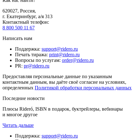
Как нас найти?
620027
,
Россия
,
г. Екатеринбург, а/я 313
Контактный телефон
:
8 800 500 11 67
Написать нам
Поддержка
:
support@ridero.ru
Печать тиража
:
print@ridero.ru
Вопросы по услугам
:
order@ridero.ru
PR
:
pr@ridero.ru
Предоставляя персональные данные по указанным
контактным данным, вы даёте своё согласие на условиях,
определенных
Политикой обработки персональных данных
Последние новости
Плюсы Rideró, ISBN в подарок, буктрейлеры, вебинары
и многое другое
Читать дальше
Поддержка
:
support@ridero.ru