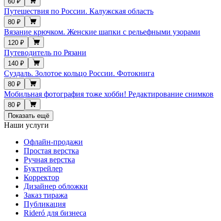
60 ₽
Путешествия по России. Калужская область
80 ₽
Вязание крючком. Женские шапки с рельефными узорами
120 ₽
Путеводитель по Рязани
140 ₽
Суздаль. Золотое кольцо России. Фотокнига
80 ₽
Мобильная фотография тоже хобби! Редактирование снимков
80 ₽
Показать ещё
Наши услуги
Офлайн-продажи
Простая верстка
Ручная верстка
Буктрейлер
Корректор
Дизайнер обложки
Заказ тиража
Публикация
Rideró для бизнеса