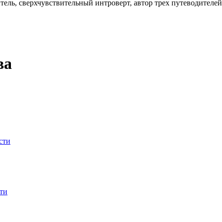
ель, сверхчувствительный интроверт, автор трех путеводителей
ва
сти
ти