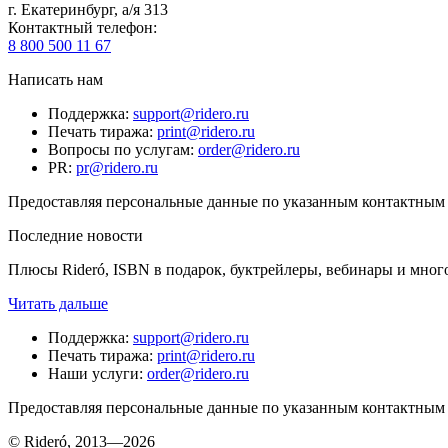
г. Екатеринбург, а/я 313
Контактный телефон
:
8 800 500 11 67
Написать нам
Поддержка
:
support@ridero.ru
Печать тиража
:
print@ridero.ru
Вопросы по услугам
:
order@ridero.ru
PR
:
pr@ridero.ru
Предоставляя персональные данные по указанным контактным д
Последние новости
Плюсы Rideró, ISBN в подарок, буктрейлеры, вебинары и мног
Читать дальше
Поддержка
:
support@ridero.ru
Печать тиража
:
print@ridero.ru
Наши услуги
:
order@ridero.ru
Предоставляя персональные данные по указанным контактным д
© Rideró, 2013—
2026