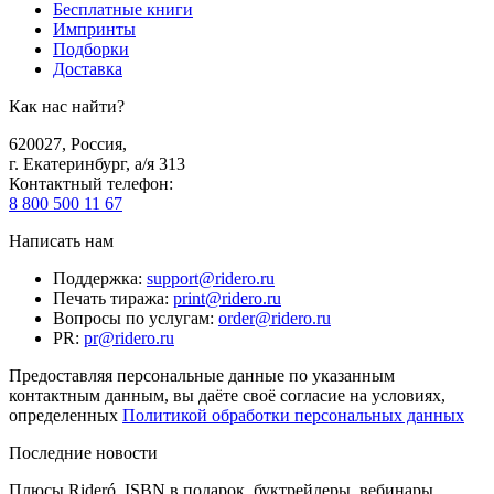
Бесплатные книги
Импринты
Подборки
Доставка
Как нас найти?
620027
,
Россия
,
г. Екатеринбург, а/я 313
Контактный телефон
:
8 800 500 11 67
Написать нам
Поддержка
:
support@ridero.ru
Печать тиража
:
print@ridero.ru
Вопросы по услугам
:
order@ridero.ru
PR
:
pr@ridero.ru
Предоставляя персональные данные по указанным
контактным данным, вы даёте своё согласие на условиях,
определенных
Политикой обработки персональных данных
Последние новости
Плюсы Rideró, ISBN в подарок, буктрейлеры, вебинары