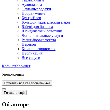
Тираж книги
Аудиокнига
Офлайн-продажи
Продвижение
Буктрейлер
Большой издательский пакет
Rideró для бизнеса
Юридический советник
Дополнительные услуги
Расшифровка текста
Перевод
Книги в аэропортах
Публикация
Все услуги
Кабинет
Кабинет
Уведомления
Отметить все как прочитанные
Показать ещё
Об авторе