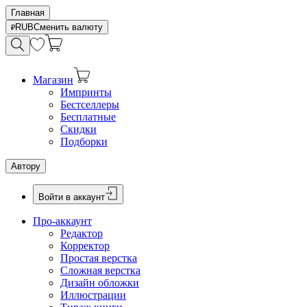
Главная
RUB
Сменить валюту
Магазин
Импринты
Бестселлеры
Бесплатные
Скидки
Подборки
Автору
Войти в аккаунт
Про-аккаунт
Редактор
Корректор
Простая верстка
Сложная верстка
Дизайн обложки
Иллюстрации