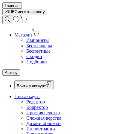
Главная
RUB
Сменить валюту
Магазин
Импринты
Бестселлеры
Бесплатные
Скидки
Подборки
Автору
Войти в аккаунт
Про-аккаунт
Редактор
Корректор
Простая верстка
Сложная верстка
Дизайн обложки
Иллюстрации