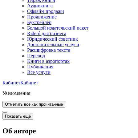
Тираж книги
Аудиокнига
Офлайн-продажи
Продвижение
Буктрейлер
Большой издательский пакет
Rideró для бизнеса
Юридический советник
Дополнительные услуги
Расшифровка текста
Перевод
Книги в аэропортах
Публикация
Все услуги
Кабинет
Кабинет
Уведомления
Отметить все как прочитанные
Показать ещё
Об авторе