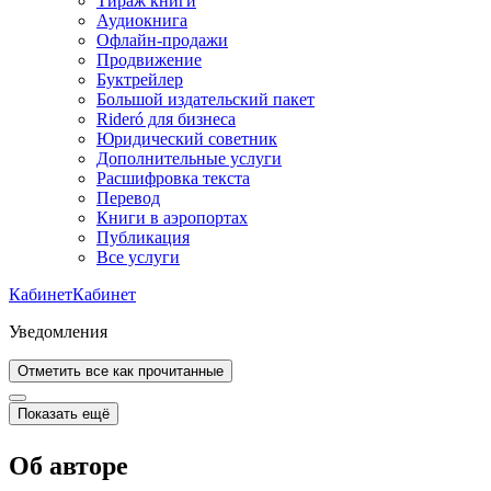
Тираж книги
Аудиокнига
Офлайн-продажи
Продвижение
Буктрейлер
Большой издательский пакет
Rideró для бизнеса
Юридический советник
Дополнительные услуги
Расшифровка текста
Перевод
Книги в аэропортах
Публикация
Все услуги
Кабинет
Кабинет
Уведомления
Отметить все как прочитанные
Показать ещё
Об авторе