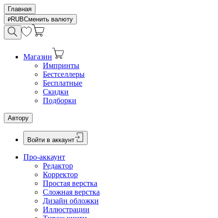
Главная
RUB
Сменить валюту
Магазин
Импринты
Бестселлеры
Бесплатные
Скидки
Подборки
Автору
Войти в аккаунт
Про-аккаунт
Редактор
Корректор
Простая верстка
Сложная верстка
Дизайн обложки
Иллюстрации