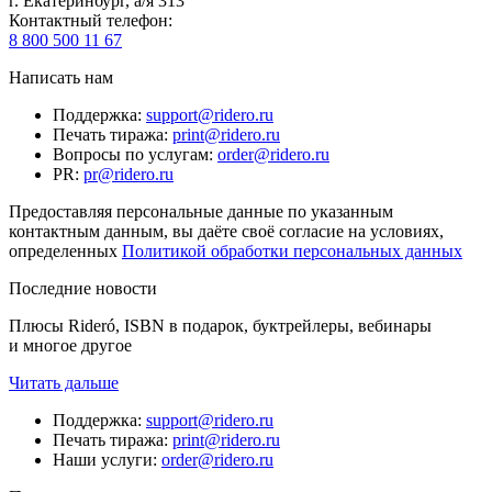
г. Екатеринбург, а/я 313
Контактный телефон
:
8 800 500 11 67
Написать нам
Поддержка
:
support@ridero.ru
Печать тиража
:
print@ridero.ru
Вопросы по услугам
:
order@ridero.ru
PR
:
pr@ridero.ru
Предоставляя персональные данные по указанным
контактным данным, вы даёте своё согласие на условиях,
определенных
Политикой обработки персональных данных
Последние новости
Плюсы Rideró, ISBN в подарок, буктрейлеры, вебинары
и многое другое
Читать дальше
Поддержка
:
support@ridero.ru
Печать тиража
:
print@ridero.ru
Наши услуги
:
order@ridero.ru