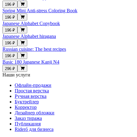
196 ₽
Spring Mini Anti-stress Coloring Book
196 ₽
Japanese Alphabet Copybook
196 ₽
Japanese Alphabet hiragana
196 ₽
Russian cuisine: The best recipes
196 ₽
Basic 180 Japanese Kanji N4
296 ₽
Наши услуги
Офлайн-продажи
Простая верстка
Ручная верстка
Буктрейлер
Корректор
Дизайнер обложки
Заказ тиража
Публикация
Rideró для бизнеса