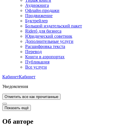
Тираж книги
Аудиокнига
Офлайн-продажи
Продвижение
Буктрейлер
Большой издательский пакет
Rideró для бизнеса
Юридический советник
Дополнительные услуги
Расшифровка текста
Перевод
Книги в аэропортах
Публикация
Все услуги
Кабинет
Кабинет
Уведомления
Отметить все как прочитанные
Показать ещё
Об авторе