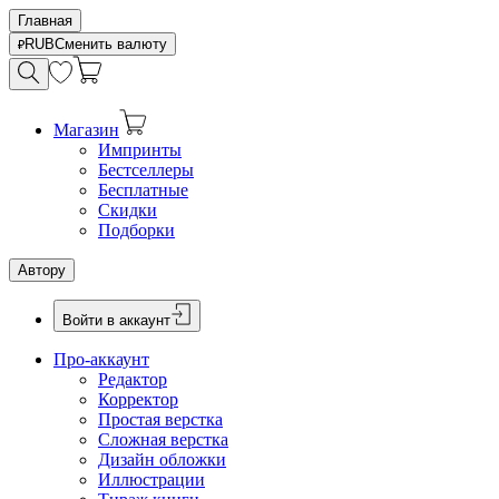
Главная
RUB
Сменить валюту
Магазин
Импринты
Бестселлеры
Бесплатные
Скидки
Подборки
Автору
Войти в аккаунт
Про-аккаунт
Редактор
Корректор
Простая верстка
Сложная верстка
Дизайн обложки
Иллюстрации