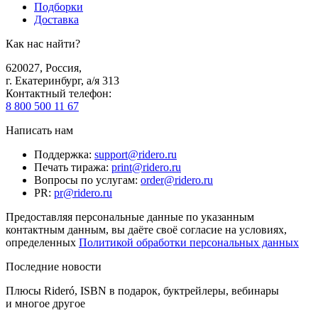
Подборки
Доставка
Как нас найти?
620027
,
Россия
,
г. Екатеринбург, а/я 313
Контактный телефон
:
8 800 500 11 67
Написать нам
Поддержка
:
support@ridero.ru
Печать тиража
:
print@ridero.ru
Вопросы по услугам
:
order@ridero.ru
PR
:
pr@ridero.ru
Предоставляя персональные данные по указанным
контактным данным, вы даёте своё согласие на условиях,
определенных
Политикой обработки персональных данных
Последние новости
Плюсы Rideró, ISBN в подарок, буктрейлеры, вебинары
и многое другое