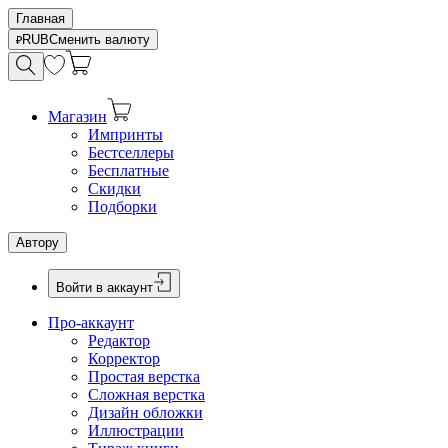
Главная
RUB
Сменить валюту
Магазин
Импринты
Бестселлеры
Бесплатные
Скидки
Подборки
Автору
Войти в аккаунт
Про-аккаунт
Редактор
Корректор
Простая верстка
Сложная верстка
Дизайн обложки
Иллюстрации