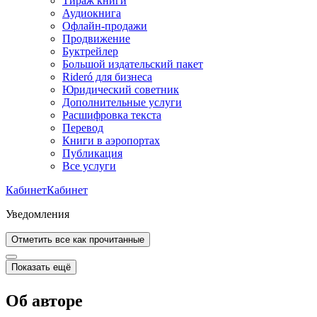
Тираж книги
Аудиокнига
Офлайн-продажи
Продвижение
Буктрейлер
Большой издательский пакет
Rideró для бизнеса
Юридический советник
Дополнительные услуги
Расшифровка текста
Перевод
Книги в аэропортах
Публикация
Все услуги
Кабинет
Кабинет
Уведомления
Отметить все как прочитанные
Показать ещё
Об авторе