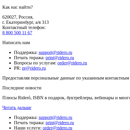
Как нас найти?
620027
,
Россия
,
г. Екатеринбург, а/я 313
Контактный телефон
:
8 800 500 11 67
Написать нам
Поддержка
:
support@ridero.ru
Печать тиража
:
print@ridero.ru
Вопросы по услугам
:
order@ridero.ru
PR
:
pr@ridero.ru
Предоставляя персональные данные по указанным контактным д
Последние новости
Плюсы Rideró, ISBN в подарок, буктрейлеры, вебинары и мног
Читать дальше
Поддержка
:
support@ridero.ru
Печать тиража
:
print@ridero.ru
Наши услуги
:
order@ridero.ru