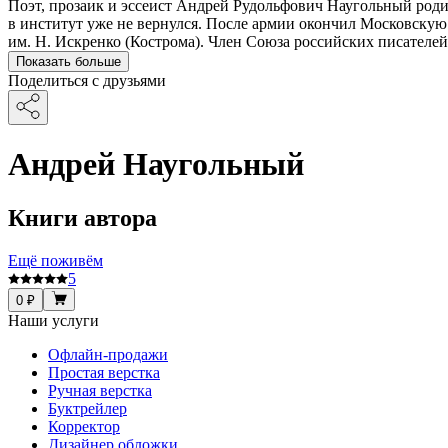
Поэт, прозаик и эссеист Андрей Рудольфович Наугольный родил
в институт уже не вернулся. После армии окончил Московску
им. Н. Искренко (Кострома). Член Союза российских писателей
Показать больше
Поделиться с друзьями
Андрей Наугольный
Книги автора
Ещё поживём
5
0 ₽
Наши услуги
Офлайн-продажи
Простая верстка
Ручная верстка
Буктрейлер
Корректор
Дизайнер обложки