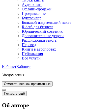
Тираж книги
Аудиокнига
Офлайн-продажи
Продвижение
Буктрейлер
Большой издательский пакет
Rideró для бизнеса
Юридический советник
Дополнительные услуги
Расшифровка текста
Перевод
Книги в аэропортах
Публикация
Все услуги
Кабинет
Кабинет
Уведомления
Отметить все как прочитанные
Показать ещё
Об авторе