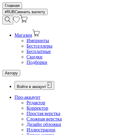
Главная
RUB
Сменить валюту
Магазин
Импринты
Бестселлеры
Бесплатные
Скидки
Подборки
Автору
Войти в аккаунт
Про-аккаунт
Редактор
Корректор
Простая верстка
Сложная верстка
Дизайн обложки
Иллюстрации