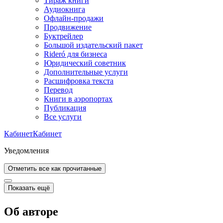
Тираж книги
Аудиокнига
Офлайн-продажи
Продвижение
Буктрейлер
Большой издательский пакет
Rideró для бизнеса
Юридический советник
Дополнительные услуги
Расшифровка текста
Перевод
Книги в аэропортах
Публикация
Все услуги
Кабинет
Кабинет
Уведомления
Отметить все как прочитанные
Показать ещё
Об авторе