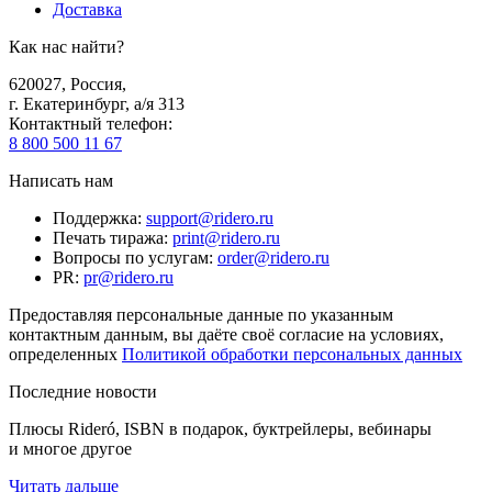
Доставка
Как нас найти?
620027
,
Россия
,
г. Екатеринбург, а/я 313
Контактный телефон
:
8 800 500 11 67
Написать нам
Поддержка
:
support@ridero.ru
Печать тиража
:
print@ridero.ru
Вопросы по услугам
:
order@ridero.ru
PR
:
pr@ridero.ru
Предоставляя персональные данные по указанным
контактным данным, вы даёте своё согласие на условиях,
определенных
Политикой обработки персональных данных
Последние новости
Плюсы Rideró, ISBN в подарок, буктрейлеры, вебинары
и многое другое
Читать дальше