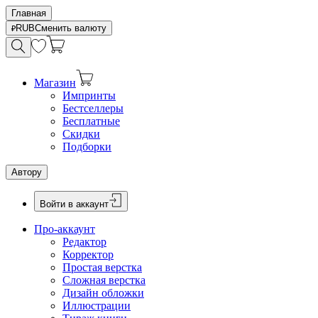
Главная
RUB
Сменить валюту
Магазин
Импринты
Бестселлеры
Бесплатные
Скидки
Подборки
Автору
Войти в аккаунт
Про-аккаунт
Редактор
Корректор
Простая верстка
Сложная верстка
Дизайн обложки
Иллюстрации