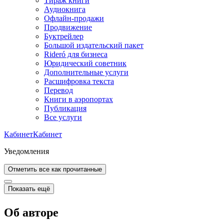
Тираж книги
Аудиокнига
Офлайн-продажи
Продвижение
Буктрейлер
Большой издательский пакет
Rideró для бизнеса
Юридический советник
Дополнительные услуги
Расшифровка текста
Перевод
Книги в аэропортах
Публикация
Все услуги
Кабинет
Кабинет
Уведомления
Отметить все как прочитанные
Показать ещё
Об авторе