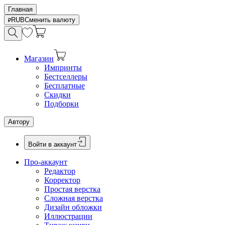
Главная
RUB
Сменить валюту
Магазин
Импринты
Бестселлеры
Бесплатные
Скидки
Подборки
Автору
Войти в аккаунт
Про-аккаунт
Редактор
Корректор
Простая верстка
Сложная верстка
Дизайн обложки
Иллюстрации