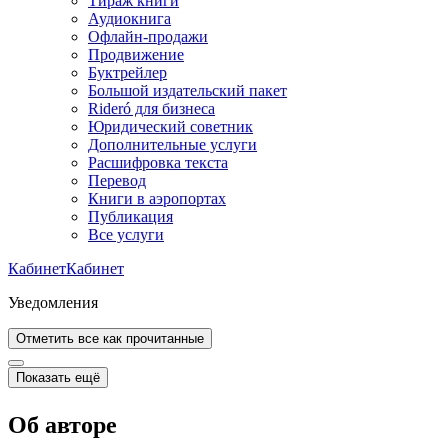
Тираж книги
Аудиокнига
Офлайн-продажи
Продвижение
Буктрейлер
Большой издательский пакет
Rideró для бизнеса
Юридический советник
Дополнительные услуги
Расшифровка текста
Перевод
Книги в аэропортах
Публикация
Все услуги
Кабинет
Кабинет
Уведомления
Отметить все как прочитанные
Показать ещё
Об авторе