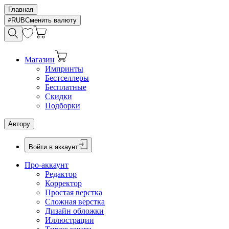
Главная
RUB
Сменить валюту
Магазин
Импринты
Бестселлеры
Бесплатные
Скидки
Подборки
Автору
Войти в аккаунт
Про-аккаунт
Редактор
Корректор
Простая верстка
Сложная верстка
Дизайн обложки
Иллюстрации