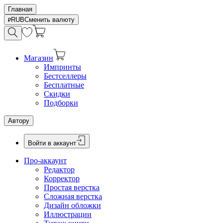
Главная
RUB
Сменить валюту
Магазин
Импринты
Бестселлеры
Бесплатные
Скидки
Подборки
Автору
Войти в аккаунт
Про-аккаунт
Редактор
Корректор
Простая верстка
Сложная верстка
Дизайн обложки
Иллюстрации