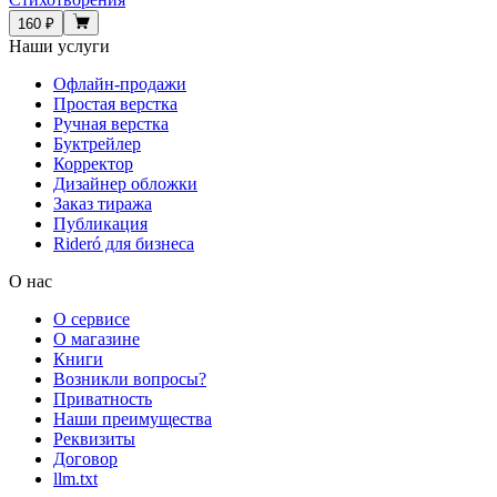
160 ₽
Наши услуги
Офлайн-продажи
Простая верстка
Ручная верстка
Буктрейлер
Корректор
Дизайнер обложки
Заказ тиража
Публикация
Rideró для бизнеса
О нас
О сервисе
О магазине
Книги
Возникли вопросы?
Приватность
Наши преимущества
Реквизиты
Договор
llm.txt