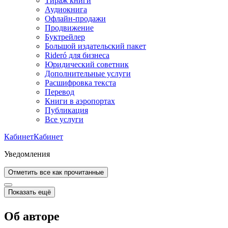
Тираж книги
Аудиокнига
Офлайн-продажи
Продвижение
Буктрейлер
Большой издательский пакет
Rideró для бизнеса
Юридический советник
Дополнительные услуги
Расшифровка текста
Перевод
Книги в аэропортах
Публикация
Все услуги
Кабинет
Кабинет
Уведомления
Отметить все как прочитанные
Показать ещё
Об авторе