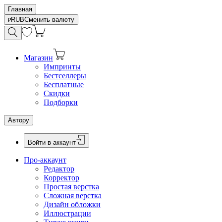
Главная
RUB
Сменить валюту
Магазин
Импринты
Бестселлеры
Бесплатные
Скидки
Подборки
Автору
Войти в аккаунт
Про-аккаунт
Редактор
Корректор
Простая верстка
Сложная верстка
Дизайн обложки
Иллюстрации