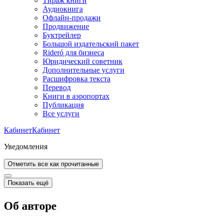
Тираж книги
Аудиокнига
Офлайн-продажи
Продвижение
Буктрейлер
Большой издательский пакет
Rideró для бизнеса
Юридический советник
Дополнительные услуги
Расшифровка текста
Перевод
Книги в аэропортах
Публикация
Все услуги
Кабинет
Кабинет
Уведомления
Отметить все как прочитанные
Показать ещё
Об авторе