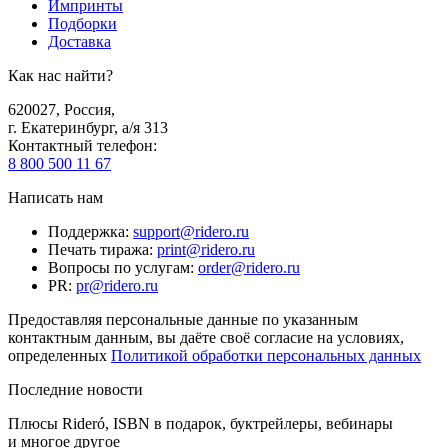
Импринты
Подборки
Доставка
Как нас найти?
620027
,
Россия
,
г. Екатеринбург, а/я 313
Контактный телефон
:
8 800 500 11 67
Написать нам
Поддержка
:
support@ridero.ru
Печать тиража
:
print@ridero.ru
Вопросы по услугам
:
order@ridero.ru
PR
:
pr@ridero.ru
Предоставляя персональные данные по указанным
контактным данным, вы даёте своё согласие на условиях,
определенных
Политикой обработки персональных данных
Последние новости
Плюсы Rideró, ISBN в подарок, буктрейлеры, вебинары
и многое другое