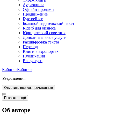
Тираж книги
Аудиокнига
Офлайн-продажи
Продвижение
Буктрейлер
Большой издательский пакет
Rideró для бизнеса
Юридический советник
Дополнительные услуги
Расшифровка текста
Перевод
Книги в аэропортах
Публикация
Все услуги
Кабинет
Кабинет
Уведомления
Отметить все как прочитанные
Показать ещё
Об авторе