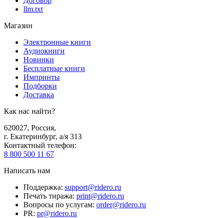
Договор
llm.txt
Магазин
Электронные книги
Аудиокниги
Новинки
Бесплатные книги
Импринты
Подборки
Доставка
Как нас найти?
620027
,
Россия
,
г. Екатеринбург, а/я 313
Контактный телефон
:
8 800 500 11 67
Написать нам
Поддержка
:
support@ridero.ru
Печать тиража
:
print@ridero.ru
Вопросы по услугам
:
order@ridero.ru
PR
:
pr@ridero.ru