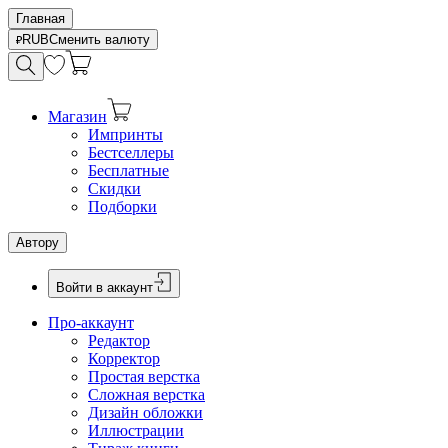
Главная
RUB
Сменить валюту
Магазин
Импринты
Бестселлеры
Бесплатные
Скидки
Подборки
Автору
Войти в аккаунт
Про-аккаунт
Редактор
Корректор
Простая верстка
Сложная верстка
Дизайн обложки
Иллюстрации