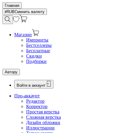
Главная
RUB
Сменить валюту
Магазин
Импринты
Бестселлеры
Бесплатные
Скидки
Подборки
Автору
Войти в аккаунт
Про-аккаунт
Редактор
Корректор
Простая верстка
Сложная верстка
Дизайн обложки
Иллюстрации