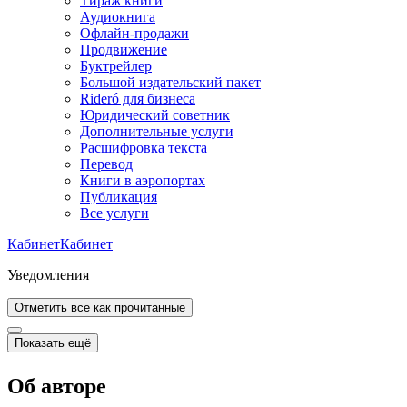
Тираж книги
Аудиокнига
Офлайн-продажи
Продвижение
Буктрейлер
Большой издательский пакет
Rideró для бизнеса
Юридический советник
Дополнительные услуги
Расшифровка текста
Перевод
Книги в аэропортах
Публикация
Все услуги
Кабинет
Кабинет
Уведомления
Отметить все как прочитанные
Показать ещё
Об авторе