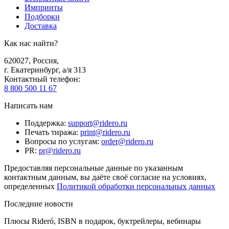
Импринты
Подборки
Доставка
Как нас найти?
620027
,
Россия
,
г. Екатеринбург, а/я 313
Контактный телефон
:
8 800 500 11 67
Написать нам
Поддержка
:
support@ridero.ru
Печать тиража
:
print@ridero.ru
Вопросы по услугам
:
order@ridero.ru
PR
:
pr@ridero.ru
Предоставляя персональные данные по указанным
контактным данным, вы даёте своё согласие на условиях,
определенных
Политикой обработки персональных данных
Последние новости
Плюсы Rideró, ISBN в подарок, буктрейлеры, вебинары