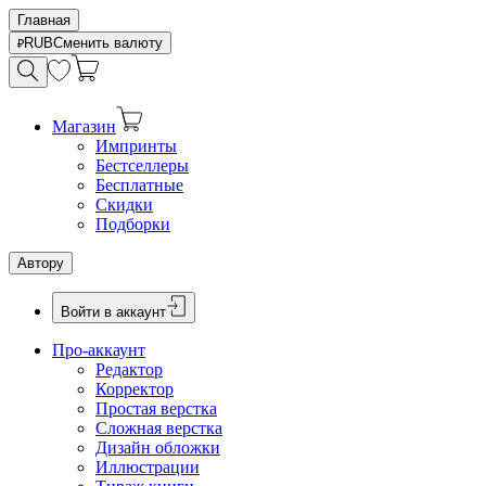
Главная
RUB
Сменить валюту
Магазин
Импринты
Бестселлеры
Бесплатные
Скидки
Подборки
Автору
Войти в аккаунт
Про-аккаунт
Редактор
Корректор
Простая верстка
Сложная верстка
Дизайн обложки
Иллюстрации