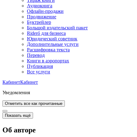
Тираж книги
Аудиокнига
Офлайн-продажи
Продвижение
Буктрейлер
Большой издательский пакет
Rideró для бизнеса
Юридический советник
Дополнительные услуги
Расшифровка текста
Перевод
Книги в аэропортах
Публикация
Все услуги
Кабинет
Кабинет
Уведомления
Отметить все как прочитанные
Показать ещё
Об авторе