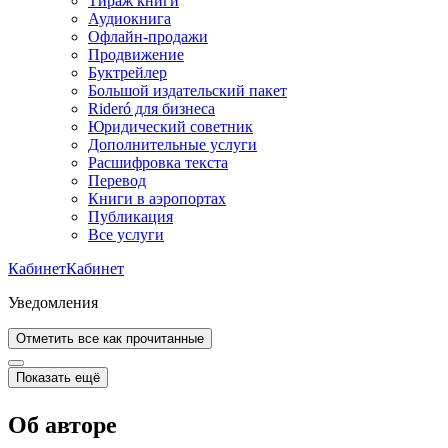
Тираж книги
Аудиокнига
Офлайн-продажи
Продвижение
Буктрейлер
Большой издательский пакет
Rideró для бизнеса
Юридический советник
Дополнительные услуги
Расшифровка текста
Перевод
Книги в аэропортах
Публикация
Все услуги
Кабинет
Кабинет
Уведомления
Отметить все как прочитанные
Показать ещё
Об авторе