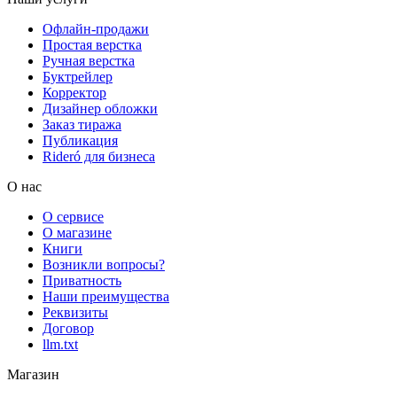
Офлайн-продажи
Простая верстка
Ручная верстка
Буктрейлер
Корректор
Дизайнер обложки
Заказ тиража
Публикация
Rideró для бизнеса
О нас
О сервисе
О магазине
Книги
Возникли вопросы?
Приватность
Наши преимущества
Реквизиты
Договор
llm.txt
Магазин