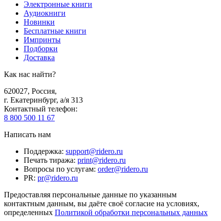
Электронные книги
Аудиокниги
Новинки
Бесплатные книги
Импринты
Подборки
Доставка
Как нас найти?
620027
,
Россия
,
г. Екатеринбург, а/я 313
Контактный телефон
:
8 800 500 11 67
Написать нам
Поддержка
:
support@ridero.ru
Печать тиража
:
print@ridero.ru
Вопросы по услугам
:
order@ridero.ru
PR
:
pr@ridero.ru
Предоставляя персональные данные по указанным
контактным данным, вы даёте своё согласие на условиях,
определенных
Политикой обработки персональных данных