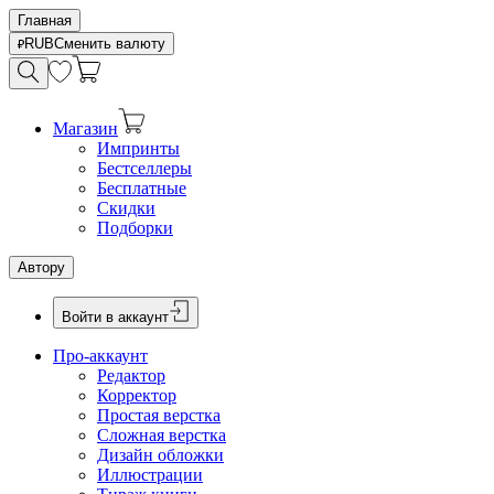
Главная
RUB
Сменить валюту
Магазин
Импринты
Бестселлеры
Бесплатные
Скидки
Подборки
Автору
Войти в аккаунт
Про-аккаунт
Редактор
Корректор
Простая верстка
Сложная верстка
Дизайн обложки
Иллюстрации