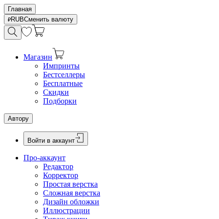
Главная
RUB
Сменить валюту
Магазин
Импринты
Бестселлеры
Бесплатные
Скидки
Подборки
Автору
Войти в аккаунт
Про-аккаунт
Редактор
Корректор
Простая верстка
Сложная верстка
Дизайн обложки
Иллюстрации