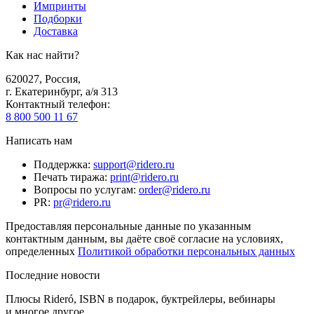
Импринты
Подборки
Доставка
Как нас найти?
620027
,
Россия
,
г. Екатеринбург, а/я 313
Контактный телефон
:
8 800 500 11 67
Написать нам
Поддержка
:
support@ridero.ru
Печать тиража
:
print@ridero.ru
Вопросы по услугам
:
order@ridero.ru
PR
:
pr@ridero.ru
Предоставляя персональные данные по указанным
контактным данным, вы даёте своё согласие на условиях,
определенных
Политикой обработки персональных данных
Последние новости
Плюсы Rideró, ISBN в подарок, буктрейлеры, вебинары
и многое другое