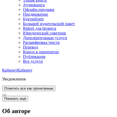
Тираж книги
Аудиокнига
Офлайн-продажи
Продвижение
Буктрейлер
Большой издательский пакет
Rideró для бизнеса
Юридический советник
Дополнительные услуги
Расшифровка текста
Перевод
Книги в аэропортах
Публикация
Все услуги
Кабинет
Кабинет
Уведомления
Отметить все как прочитанные
Показать ещё
Об авторе