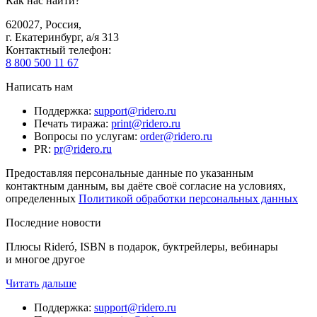
Как нас найти?
620027
,
Россия
,
г. Екатеринбург, а/я 313
Контактный телефон
:
8 800 500 11 67
Написать нам
Поддержка
:
support@ridero.ru
Печать тиража
:
print@ridero.ru
Вопросы по услугам
:
order@ridero.ru
PR
:
pr@ridero.ru
Предоставляя персональные данные по указанным
контактным данным, вы даёте своё согласие на условиях,
определенных
Политикой обработки персональных данных
Последние новости
Плюсы Rideró, ISBN в подарок, буктрейлеры, вебинары
и многое другое
Читать дальше
Поддержка
:
support@ridero.ru