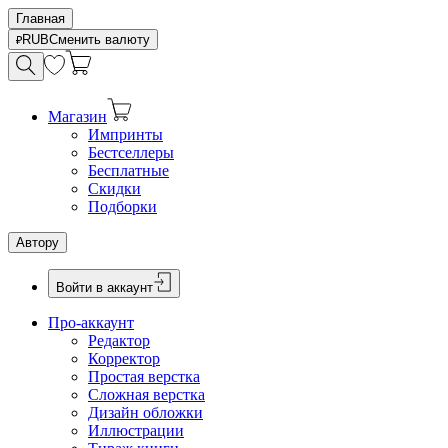
Главная
RUB
Сменить валюту
Магазин
Импринты
Бестселлеры
Бесплатные
Скидки
Подборки
Автору
Войти в аккаунт
Про-аккаунт
Редактор
Корректор
Простая верстка
Сложная верстка
Дизайн обложки
Иллюстрации