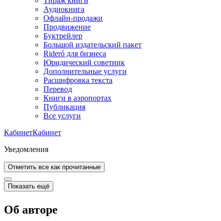
Тираж книги
Аудиокнига
Офлайн-продажи
Продвижение
Буктрейлер
Большой издательский пакет
Rideró для бизнеса
Юридический советник
Дополнительные услуги
Расшифровка текста
Перевод
Книги в аэропортах
Публикация
Все услуги
Кабинет
Кабинет
Уведомления
Отметить все как прочитанные
Показать ещё
Об авторе