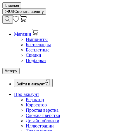
Главная
RUB
Сменить валюту
Магазин
Импринты
Бестселлеры
Бесплатные
Скидки
Подборки
Автору
Войти в аккаунт
Про-аккаунт
Редактор
Корректор
Простая верстка
Сложная верстка
Дизайн обложки
Иллюстрации