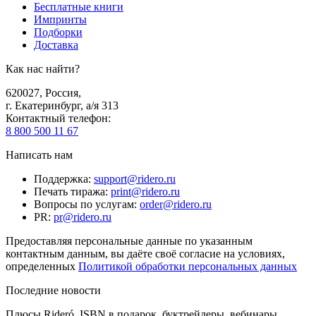
Бесплатные книги
Импринты
Подборки
Доставка
Как нас найти?
620027
,
Россия
,
г. Екатеринбург, а/я 313
Контактный телефон
:
8 800 500 11 67
Написать нам
Поддержка
:
support@ridero.ru
Печать тиража
:
print@ridero.ru
Вопросы по услугам
:
order@ridero.ru
PR
:
pr@ridero.ru
Предоставляя персональные данные по указанным
контактным данным, вы даёте своё согласие на условиях,
определенных
Политикой обработки персональных данных
Последние новости
Плюсы Rideró, ISBN в подарок, буктрейлеры, вебинары