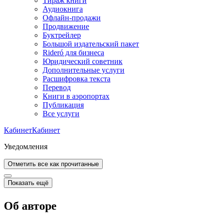
Тираж книги
Аудиокнига
Офлайн-продажи
Продвижение
Буктрейлер
Большой издательский пакет
Rideró для бизнеса
Юридический советник
Дополнительные услуги
Расшифровка текста
Перевод
Книги в аэропортах
Публикация
Все услуги
Кабинет
Кабинет
Уведомления
Отметить все как прочитанные
Показать ещё
Об авторе