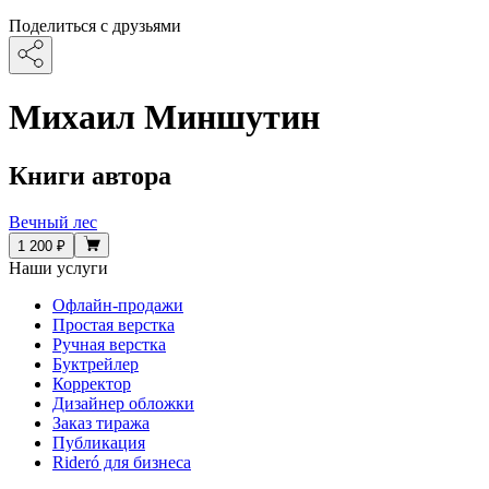
Поделиться с друзьями
Михаил Миншутин
Книги автора
Вечный лес
1 200 ₽
Наши услуги
Офлайн-продажи
Простая верстка
Ручная верстка
Буктрейлер
Корректор
Дизайнер обложки
Заказ тиража
Публикация
Rideró для бизнеса