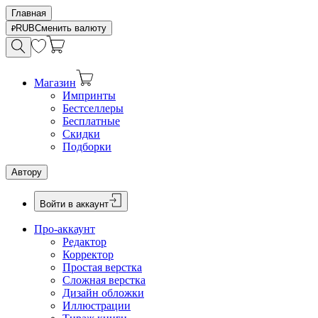
Главная
RUB
Сменить валюту
Магазин
Импринты
Бестселлеры
Бесплатные
Скидки
Подборки
Автору
Войти в аккаунт
Про-аккаунт
Редактор
Корректор
Простая верстка
Сложная верстка
Дизайн обложки
Иллюстрации