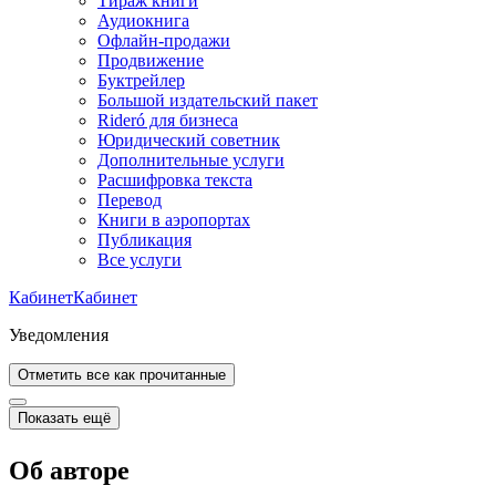
Тираж книги
Аудиокнига
Офлайн-продажи
Продвижение
Буктрейлер
Большой издательский пакет
Rideró для бизнеса
Юридический советник
Дополнительные услуги
Расшифровка текста
Перевод
Книги в аэропортах
Публикация
Все услуги
Кабинет
Кабинет
Уведомления
Отметить все как прочитанные
Показать ещё
Об авторе