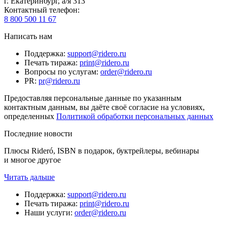
г. Екатеринбург, а/я 313
Контактный телефон
:
8 800 500 11 67
Написать нам
Поддержка
:
support@ridero.ru
Печать тиража
:
print@ridero.ru
Вопросы по услугам
:
order@ridero.ru
PR
:
pr@ridero.ru
Предоставляя персональные данные по указанным
контактным данным, вы даёте своё согласие на условиях,
определенных
Политикой обработки персональных данных
Последние новости
Плюсы Rideró, ISBN в подарок, буктрейлеры, вебинары
и многое другое
Читать дальше
Поддержка
:
support@ridero.ru
Печать тиража
:
print@ridero.ru
Наши услуги
:
order@ridero.ru