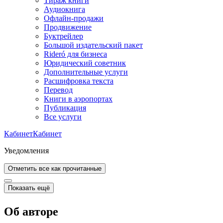
Тираж книги
Аудиокнига
Офлайн-продажи
Продвижение
Буктрейлер
Большой издательский пакет
Rideró для бизнеса
Юридический советник
Дополнительные услуги
Расшифровка текста
Перевод
Книги в аэропортах
Публикация
Все услуги
Кабинет
Кабинет
Уведомления
Отметить все как прочитанные
Показать ещё
Об авторе