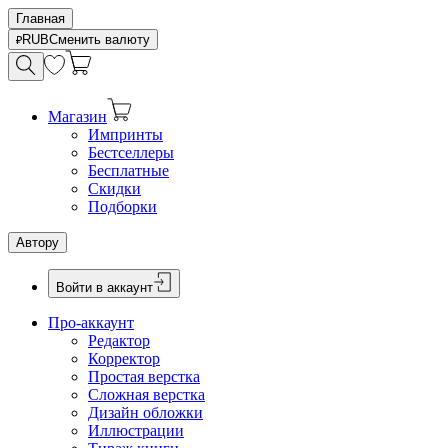
Главная
RUB
Сменить валюту
Магазин
Импринты
Бестселлеры
Бесплатные
Скидки
Подборки
Автору
Войти в аккаунт
Про-аккаунт
Редактор
Корректор
Простая верстка
Сложная верстка
Дизайн обложки
Иллюстрации