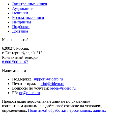
Электронные книги
Аудиокниги
Новинки
Бесплатные книги
Импринты
Подборки
Доставка
Как нас найти?
620027
,
Россия
,
г. Екатеринбург, а/я 313
Контактный телефон
:
8 800 500 11 67
Написать нам
Поддержка
:
support@ridero.ru
Печать тиража
:
print@ridero.ru
Вопросы по услугам
:
order@ridero.ru
PR
:
pr@ridero.ru
Предоставляя персональные данные по указанным
контактным данным, вы даёте своё согласие на условиях,
определенных
Политикой обработки персональных данных