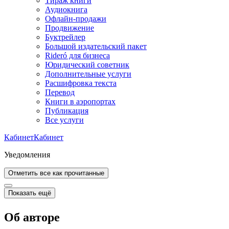
Тираж книги
Аудиокнига
Офлайн-продажи
Продвижение
Буктрейлер
Большой издательский пакет
Rideró для бизнеса
Юридический советник
Дополнительные услуги
Расшифровка текста
Перевод
Книги в аэропортах
Публикация
Все услуги
Кабинет
Кабинет
Уведомления
Отметить все как прочитанные
Показать ещё
Об авторе