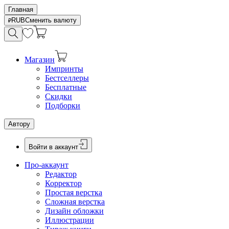
Главная
RUB
Сменить валюту
Магазин
Импринты
Бестселлеры
Бесплатные
Скидки
Подборки
Автору
Войти в аккаунт
Про-аккаунт
Редактор
Корректор
Простая верстка
Сложная верстка
Дизайн обложки
Иллюстрации