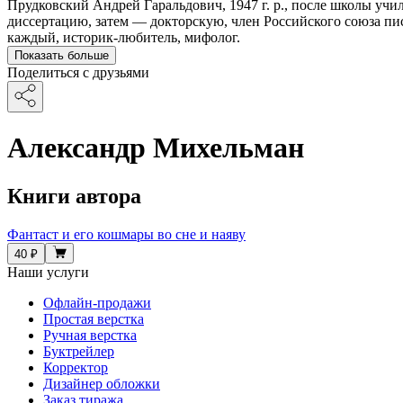
Прудковский Андрей Гаральдович, 1947 г. р., после школы уч
диссертацию, затем — докторскую, член Российского союза писа
каждый, историк-любитель, мифолог.
Показать больше
Поделиться с друзьями
Александр Михельман
Книги автора
Фантаст и его кошмары во сне и наяву
40 ₽
Наши услуги
Офлайн-продажи
Простая верстка
Ручная верстка
Буктрейлер
Корректор
Дизайнер обложки
Заказ тиража