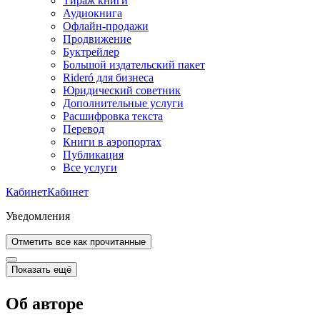
Тираж книги
Аудиокнига
Офлайн-продажи
Продвижение
Буктрейлер
Большой издательский пакет
Rideró для бизнеса
Юридический советник
Дополнительные услуги
Расшифровка текста
Перевод
Книги в аэропортах
Публикация
Все услуги
Кабинет
Кабинет
Уведомления
Отметить все как прочитанные
Показать ещё
Об авторе