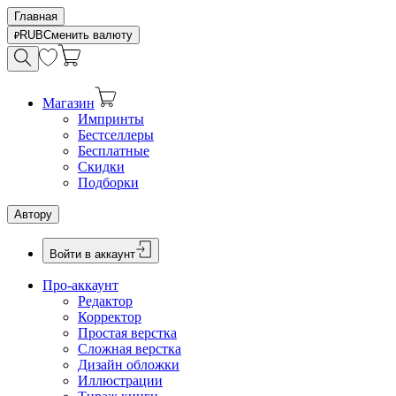
Главная
RUB
Сменить валюту
Магазин
Импринты
Бестселлеры
Бесплатные
Скидки
Подборки
Автору
Войти в аккаунт
Про-аккаунт
Редактор
Корректор
Простая верстка
Сложная верстка
Дизайн обложки
Иллюстрации