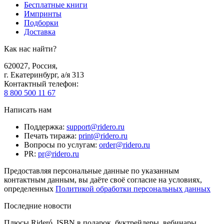
Бесплатные книги
Импринты
Подборки
Доставка
Как нас найти?
620027
,
Россия
,
г. Екатеринбург, а/я 313
Контактный телефон
:
8 800 500 11 67
Написать нам
Поддержка
:
support@ridero.ru
Печать тиража
:
print@ridero.ru
Вопросы по услугам
:
order@ridero.ru
PR
:
pr@ridero.ru
Предоставляя персональные данные по указанным
контактным данным, вы даёте своё согласие на условиях,
определенных
Политикой обработки персональных данных
Последние новости
Плюсы Rideró, ISBN в подарок, буктрейлеры, вебинары