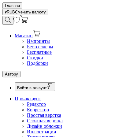
Главная
RUB
Сменить валюту
Магазин
Импринты
Бестселлеры
Бесплатные
Скидки
Подборки
Автору
Войти в аккаунт
Про-аккаунт
Редактор
Корректор
Простая верстка
Сложная верстка
Дизайн обложки
Иллюстрации