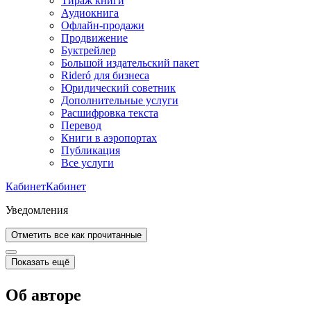
Тираж книги
Аудиокнига
Офлайн-продажи
Продвижение
Буктрейлер
Большой издательский пакет
Rideró для бизнеса
Юридический советник
Дополнительные услуги
Расшифровка текста
Перевод
Книги в аэропортах
Публикация
Все услуги
Кабинет
Кабинет
Уведомления
Отметить все как прочитанные
Показать ещё
Об авторе