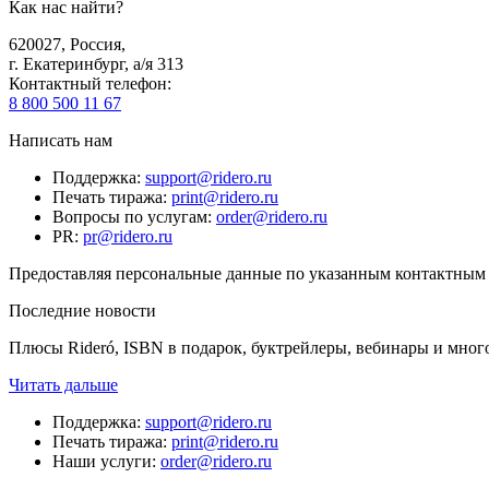
Как нас найти?
620027
,
Россия
,
г. Екатеринбург, а/я 313
Контактный телефон
:
8 800 500 11 67
Написать нам
Поддержка
:
support@ridero.ru
Печать тиража
:
print@ridero.ru
Вопросы по услугам
:
order@ridero.ru
PR
:
pr@ridero.ru
Предоставляя персональные данные по указанным контактным д
Последние новости
Плюсы Rideró, ISBN в подарок, буктрейлеры, вебинары и мног
Читать дальше
Поддержка
:
support@ridero.ru
Печать тиража
:
print@ridero.ru
Наши услуги
:
order@ridero.ru