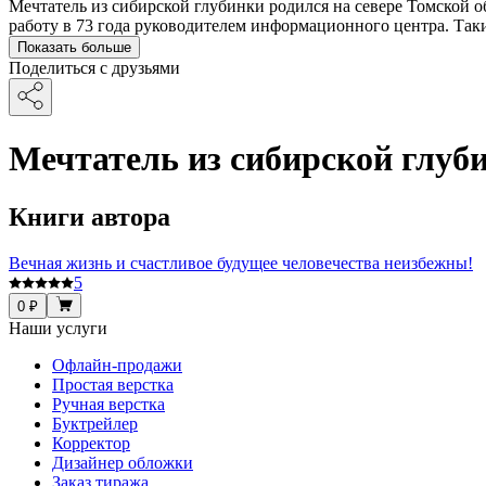
Мечтатель из сибирской глубинки родился на севере Томской об
работу в 73 года руководителем информационного центра. Так
Показать больше
Поделиться с друзьями
Мечтатель из сибирской глуб
Книги автора
Вечная жизнь и счастливое будущее человечества неизбежны!
5
0 ₽
Наши услуги
Офлайн-продажи
Простая верстка
Ручная верстка
Буктрейлер
Корректор
Дизайнер обложки
Заказ тиража