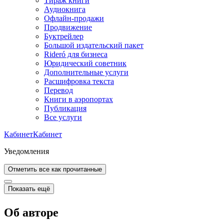
Тираж книги
Аудиокнига
Офлайн-продажи
Продвижение
Буктрейлер
Большой издательский пакет
Rideró для бизнеса
Юридический советник
Дополнительные услуги
Расшифровка текста
Перевод
Книги в аэропортах
Публикация
Все услуги
Кабинет
Кабинет
Уведомления
Отметить все как прочитанные
Показать ещё
Об авторе