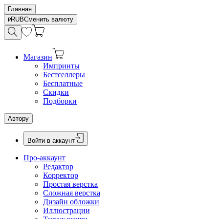
Главная
RUB
Сменить валюту
Магазин
Импринты
Бестселлеры
Бесплатные
Скидки
Подборки
Автору
Войти в аккаунт
Про-аккаунт
Редактор
Корректор
Простая верстка
Сложная верстка
Дизайн обложки
Иллюстрации