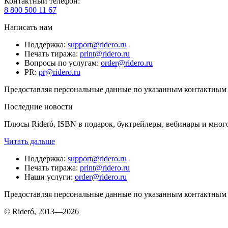
Контактный телефон
:
8 800 500 11 67
Написать нам
Поддержка
:
support@ridero.ru
Печать тиража
:
print@ridero.ru
Вопросы по услугам
:
order@ridero.ru
PR
:
pr@ridero.ru
Предоставляя персональные данные по указанным контактным д
Последние новости
Плюсы Rideró, ISBN в подарок, буктрейлеры, вебинары и мног
Читать дальше
Поддержка
:
support@ridero.ru
Печать тиража
:
print@ridero.ru
Наши услуги
:
order@ridero.ru
Предоставляя персональные данные по указанным контактным д
© Rideró, 2013—
2026