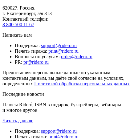
620027
,
Россия
,
г. Екатеринбург, а/я 313
Контактный телефон
:
8 800 500 11 67
Написать нам
Поддержка
:
support@ridero.ru
Печать тиража
:
print@ridero.ru
Вопросы по услугам
:
order@ridero.ru
PR
:
pr@ridero.ru
Предоставляя персональные данные по указанным
контактным данным, вы даёте своё согласие на условиях,
определенных
Политикой обработки персональных данных
Последние новости
Плюсы Rideró, ISBN в подарок, буктрейлеры, вебинары
и многое другое
Читать дальше
Поддержка
:
support@ridero.ru
Печать тиража
:
print@ridero.ru