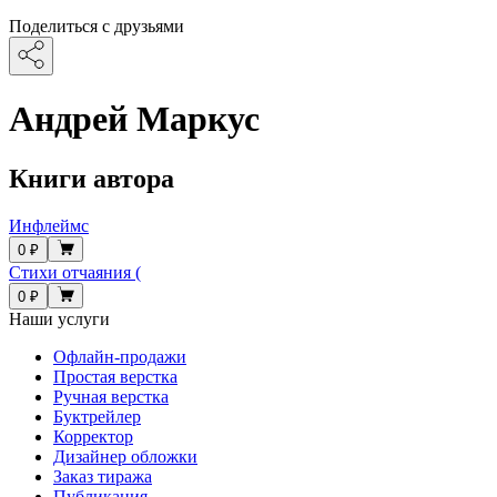
Поделиться с друзьями
Андрей Маркус
Книги автора
Инфлеймс
0 ₽
Стихи отчаяния (
0 ₽
Наши услуги
Офлайн-продажи
Простая верстка
Ручная верстка
Буктрейлер
Корректор
Дизайнер обложки
Заказ тиража
Публикация