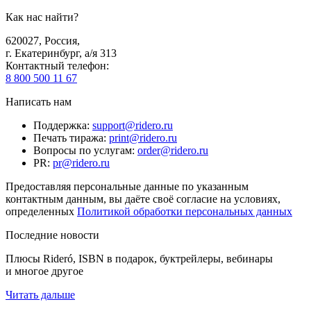
Как нас найти?
620027
,
Россия
,
г. Екатеринбург, а/я 313
Контактный телефон
:
8 800 500 11 67
Написать нам
Поддержка
:
support@ridero.ru
Печать тиража
:
print@ridero.ru
Вопросы по услугам
:
order@ridero.ru
PR
:
pr@ridero.ru
Предоставляя персональные данные по указанным
контактным данным, вы даёте своё согласие на условиях,
определенных
Политикой обработки персональных данных
Последние новости
Плюсы Rideró, ISBN в подарок, буктрейлеры, вебинары
и многое другое
Читать дальше