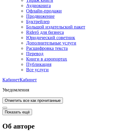
Тираж книги
Аудиокнига
Офлайн-продажи
Продвижение
Буктрейлер
Большой издательский пакет
Rideró для бизнеса
Юридический советник
Дополнительные услуги
Расшифровка текста
Перевод
Книги в аэропортах
Публикация
Все услуги
Кабинет
Кабинет
Уведомления
Отметить все как прочитанные
Показать ещё
Об авторе