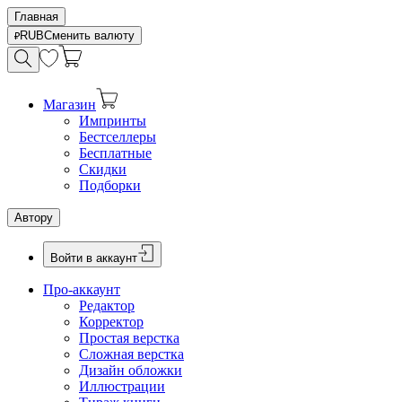
Главная
RUB
Сменить валюту
Магазин
Импринты
Бестселлеры
Бесплатные
Скидки
Подборки
Автору
Войти в аккаунт
Про-аккаунт
Редактор
Корректор
Простая верстка
Сложная верстка
Дизайн обложки
Иллюстрации