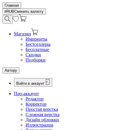
Главная
RUB
Сменить валюту
Магазин
Импринты
Бестселлеры
Бесплатные
Скидки
Подборки
Автору
Войти в аккаунт
Про-аккаунт
Редактор
Корректор
Простая верстка
Сложная верстка
Дизайн обложки
Иллюстрации