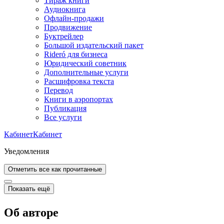
Тираж книги
Аудиокнига
Офлайн-продажи
Продвижение
Буктрейлер
Большой издательский пакет
Rideró для бизнеса
Юридический советник
Дополнительные услуги
Расшифровка текста
Перевод
Книги в аэропортах
Публикация
Все услуги
Кабинет
Кабинет
Уведомления
Отметить все как прочитанные
Показать ещё
Об авторе